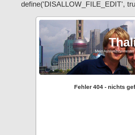
define('DISALLOW_FILE_EDIT', tr
Thal
Mein Auslandssemester a
Fehler 404 - nichts g