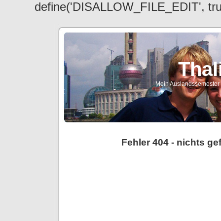
define('DISALLOW_FILE_EDIT', tr
Thal
Mein Auslandssemester a
Fehler 404 - nichts g