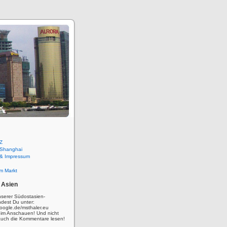
Z
 Shanghai
 & Impressum
m Markt
 Asien
nserer Südostasien-
ndest Du unter:
oogle.de/msthaler.eu
eim Anschauen! Und nicht
auch die Kommentare lesen!