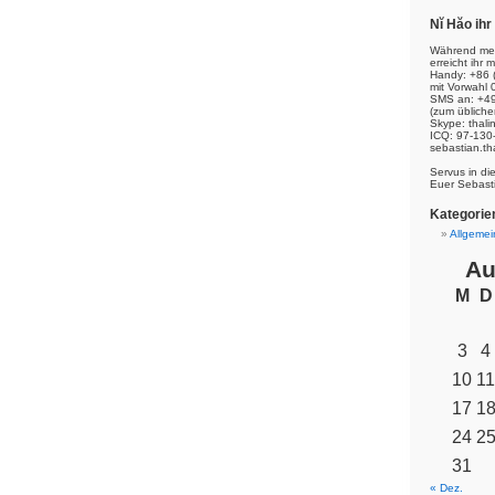
Nĭ Hăo ih
Während mei
erreicht ihr m
Handy: +86 
mit Vorwahl 
SMS an: +49
(zum übliche
Skype: thal
ICQ: 97-130
sebastian.th
Servus in di
Euer Sebast
Kategorie
Allgemei
Au
M
D
3
4
10
11
17
1
24
2
31
« Dez.