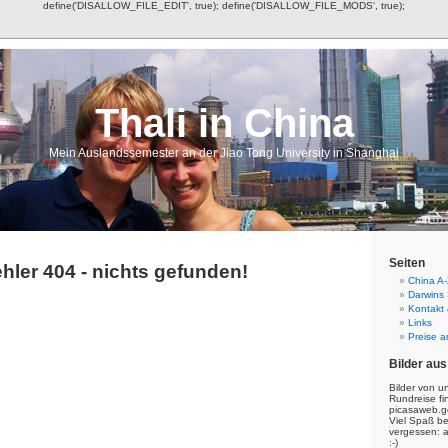
define('DISALLOW_FILE_EDIT', true); define('DISALLOW_FILE_MODS', true);
Thali in China
Mein Auslandssemester an der Jiao Tong University in Shanghai
Seiten
hler 404 - nichts gefunden!
China A-
Darwins
Kontakt
Links
Preise a
Bilder aus
Bilder von u
Rundreise fi
picasaweb.g
Viel Spaß b
vergessen: 
:-)