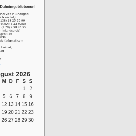
r Daheimgebliebenen!
ner Zeit in Shanghai
ich wie folgt:
(138) 18 25 25 96
010029 1,43 ct/min
 (1 78) 2 98 44 95
n Inlandspreis)
inger0815
-836
aler[at]gmail.com
e Heimat,
ian
n
n
gust 2026
M
D
F
S
S
1
2
5
6
7
8
9
12
13
14
15
16
8
19
20
21
22
23
5
26
27
28
29
30