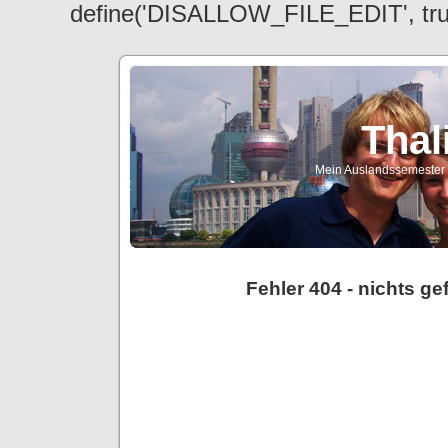
define('DISALLOW_FILE_EDIT', tr
Thal
Mein Auslandssemester a
Fehler 404 - nichts g