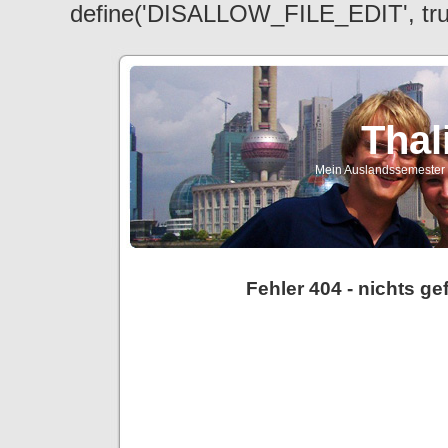
define('DISALLOW_FILE_EDIT', tr
Thal
Mein Auslandssemester a
Fehler 404 - nichts g