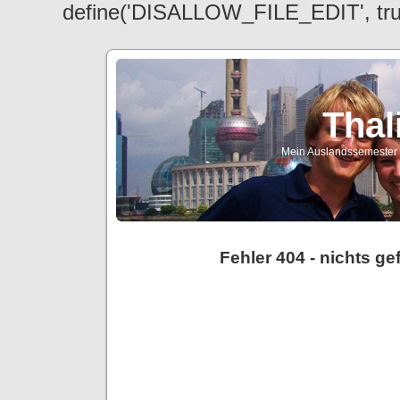
define('DISALLOW_FILE_EDIT', tr
Thal
Mein Auslandssemester a
Fehler 404 - nichts g