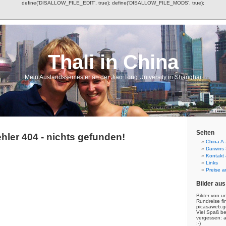
define('DISALLOW_FILE_EDIT', true); define('DISALLOW_FILE_MODS', true);
Thali in China
Mein Auslandssemester an der Jiao Tong University in Shanghai
Seiten
hler 404 - nichts gefunden!
China A-
Darwins
Kontakt
Links
Preise a
Bilder aus
Bilder von u
Rundreise fi
picasaweb.g
Viel Spaß b
vergessen: 
:-)