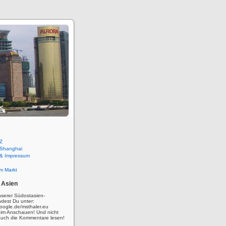
Z
 Shanghai
 & Impressum
m Markt
 Asien
nserer Südostasien-
ndest Du unter:
oogle.de/msthaler.eu
eim Anschauen! Und nicht
auch die Kommentare lesen!