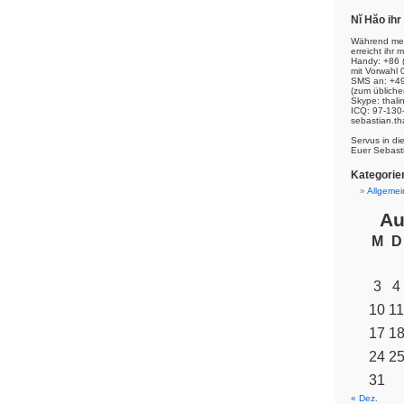
Nĭ Hăo ih
Während mei
erreicht ihr m
Handy: +86 
mit Vorwahl 
SMS an: +49
(zum übliche
Skype: thal
ICQ: 97-130
sebastian.th
Servus in di
Euer Sebast
Kategorie
Allgemei
Au
M
D
3
4
10
11
17
1
24
2
31
« Dez.