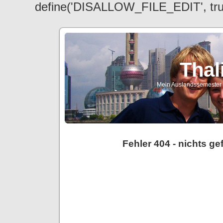
define('DISALLOW_FILE_EDIT', tr
Thal
Mein Auslandssemester a
Fehler 404 - nichts g