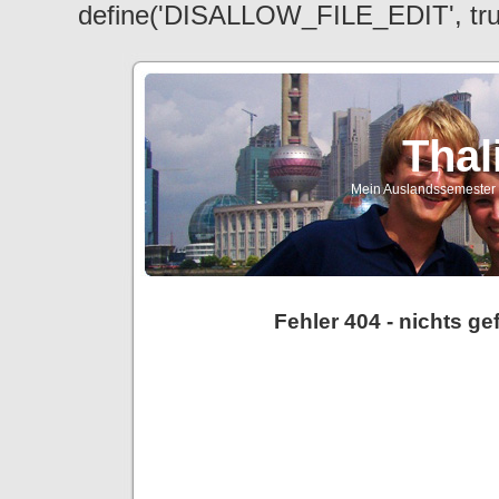
define('DISALLOW_FILE_EDIT', tr
Thal
Mein Auslandssemester a
Fehler 404 - nichts g