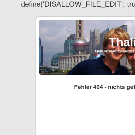
define('DISALLOW_FILE_EDIT', tr
Thal
Mein Auslandssemester a
Fehler 404 - nichts g