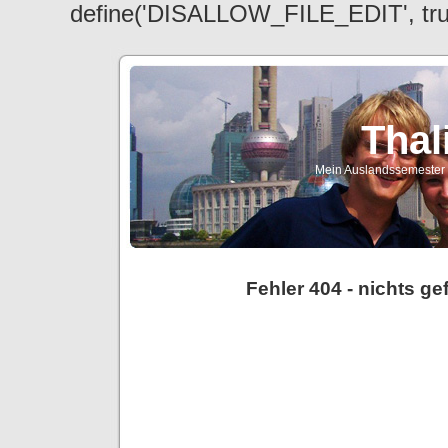
define('DISALLOW_FILE_EDIT', tr
Thal
Mein Auslandssemester a
Fehler 404 - nichts g