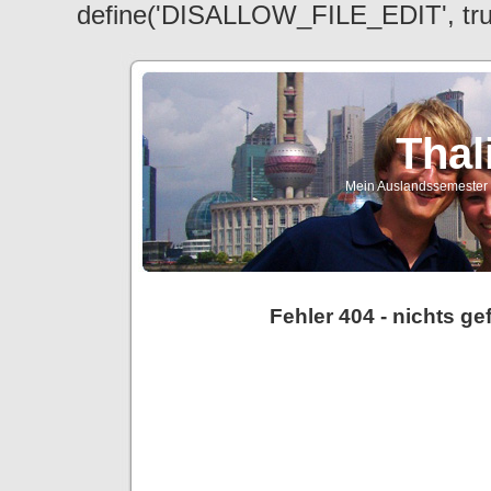
define('DISALLOW_FILE_EDIT', tr
Thal
Mein Auslandssemester a
Fehler 404 - nichts g