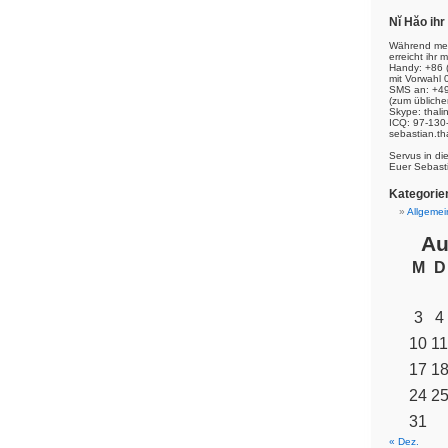
Nĭ Hăo ih
Während mei
erreicht ihr m
Handy: +86 
mit Vorwahl 
SMS an: +49
(zum übliche
Skype: thal
ICQ: 97-130
sebastian.th
Servus in di
Euer Sebast
Kategorie
Allgemei
Au
M
D
3
4
10
11
17
1
24
2
31
« Dez.