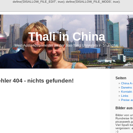
define('DISALLOW_FILE_EDIT', true); define('DISALLOW_FILE_MODS', true);
Thali in China
Mein Auslandssemester an der Jiao Tong University in Shanghai
Seiten
hler 404 - nichts gefunden!
China A-
Darwins
Kontakt
Links
Preise a
Bilder aus
Bilder von u
Rundreise fi
picasaweb.g
Viel Spaß b
vergessen: 
:-)