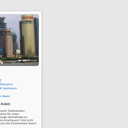
Z
 Shanghai
 & Impressum
m Markt
 Asien
nserer Südostasien-
ndest Du unter:
oogle.de/msthaler.eu
eim Anschauen! Und nicht
auch die Kommentare lesen!