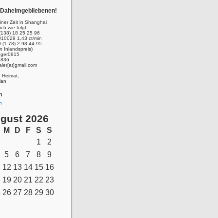
r Daheimgebliebenen!
ner Zeit in Shanghai
ich wie folgt:
(138) 18 25 25 96
010029 1,43 ct/min
 (1 78) 2 98 44 95
n Inlandspreis)
inger0815
-836
aler[at]gmail.com
e Heimat,
ian
n
n
gust 2026
M
D
F
S
S
1
2
5
6
7
8
9
12
13
14
15
16
8
19
20
21
22
23
5
26
27
28
29
30