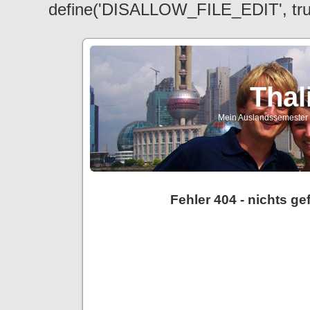
define('DISALLOW_FILE_EDIT', tr
Thal
Mein Auslandssemester a
Fehler 404 - nichts g