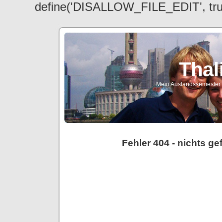
define('DISALLOW_FILE_EDIT', tr
Thal
Mein Auslandssemester a
Fehler 404 - nichts g