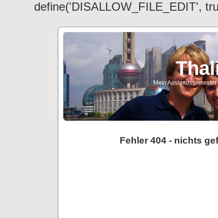
define('DISALLOW_FILE_EDIT', tr
Thal
Mein Auslandssemester a
Fehler 404 - nichts g