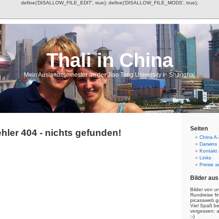
define('DISALLOW_FILE_EDIT', true); define('DISALLOW_FILE_MODS', true);
Thali in China
Mein Auslandssemester an der Jiao Tong University in Shanghai
Seiten
hler 404 - nichts gefunden!
China A-
Darwins
Kontakt
Links
Preise a
Bilder aus
Bilder von u
Rundreise fi
picasaweb.g
Viel Spaß b
vergessen: 
:-)