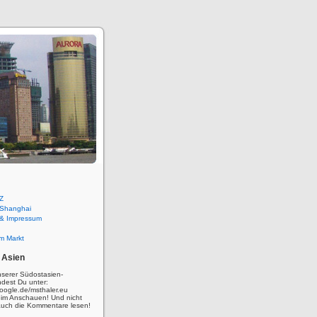
Z
 Shanghai
 & Impressum
m Markt
 Asien
nserer Südostasien-
ndest Du unter:
oogle.de/msthaler.eu
eim Anschauen! Und nicht
auch die Kommentare lesen!