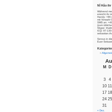
Nĭ Hăo ih
Während mei
erreicht ihr m
Handy: +86 
mit Vorwahl 
SMS an: +49
(zum übliche
Skype: thal
ICQ: 97-130
sebastian.th
Servus in di
Euer Sebast
Kategorie
Allgemei
Au
M
D
3
4
10
11
17
1
24
2
31
« Dez.