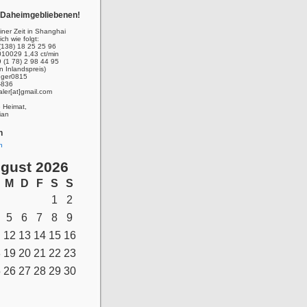
r Daheimgebliebenen!
ner Zeit in Shanghai
ich wie folgt:
(138) 18 25 25 96
010029 1,43 ct/min
 (1 78) 2 98 44 95
n Inlandspreis)
inger0815
-836
aler[at]gmail.com
e Heimat,
ian
n
n
gust 2026
M
D
F
S
S
1
2
5
6
7
8
9
12
13
14
15
16
8
19
20
21
22
23
5
26
27
28
29
30