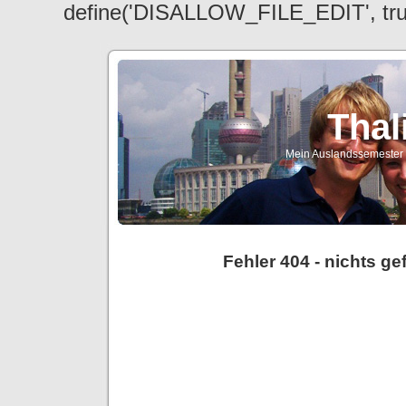
define('DISALLOW_FILE_EDIT', tr
Thal
Mein Auslandssemester a
Fehler 404 - nichts g