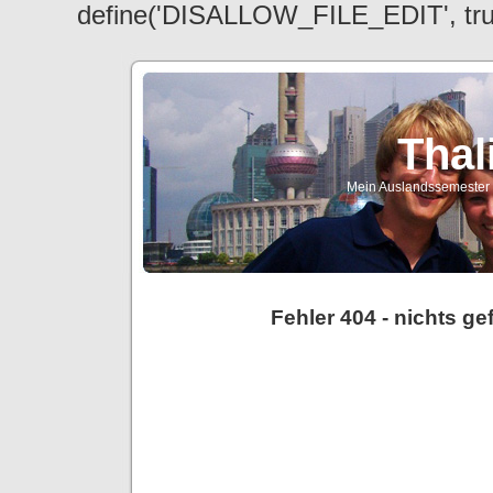
define('DISALLOW_FILE_EDIT', tr
Thal
Mein Auslandssemester a
Fehler 404 - nichts g