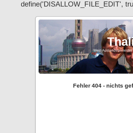
define('DISALLOW_FILE_EDIT', tr
Thal
Mein Auslandssemester a
Fehler 404 - nichts g