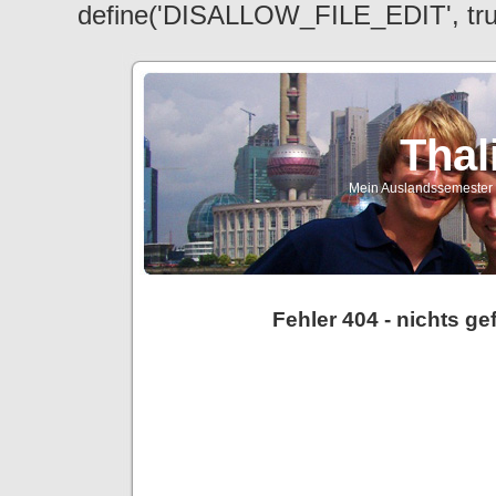
define('DISALLOW_FILE_EDIT', tr
Thal
Mein Auslandssemester a
Fehler 404 - nichts g