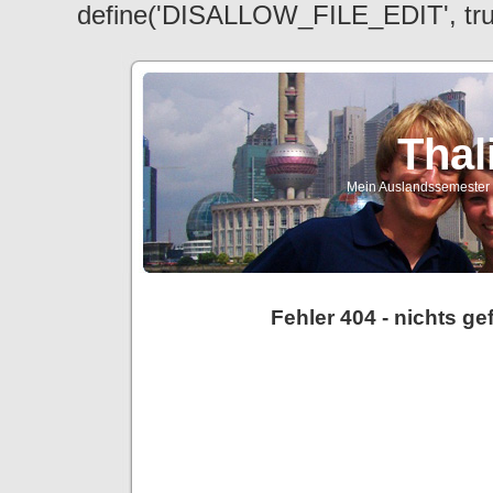
define('DISALLOW_FILE_EDIT', tr
Thal
Mein Auslandssemester a
Fehler 404 - nichts g