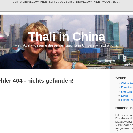
define('DISALLOW_FILE_EDIT', true); define('DISALLOW_FILE_MODS', true);
Thali in China
Mein Auslandssemester an der Jiao Tong University in Shanghai
Seiten
hler 404 - nichts gefunden!
China A-
Darwins
Kontakt
Links
Preise a
Bilder aus
Bilder von u
Rundreise fi
picasaweb.g
Viel Spaß b
vergessen: 
:-)