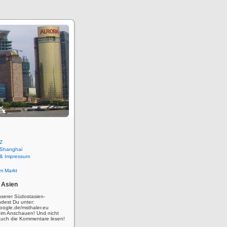
Z
 Shanghai
 & Impressum
m Markt
 Asien
nserer Südostasien-
ndest Du unter:
oogle.de/msthaler.eu
eim Anschauen! Und nicht
auch die Kommentare lesen!