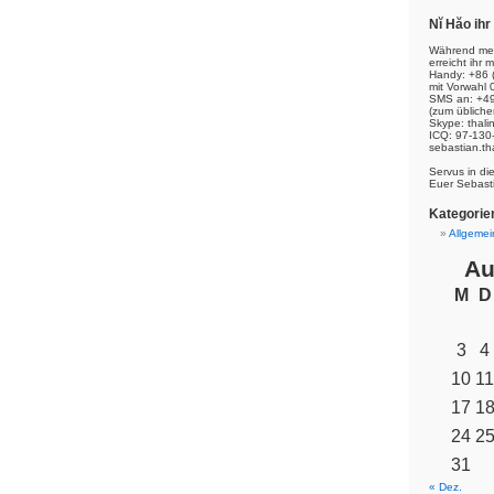
Nĭ Hăo ih
Während mei
erreicht ihr m
Handy: +86 
mit Vorwahl 
SMS an: +49
(zum übliche
Skype: thal
ICQ: 97-130
sebastian.th
Servus in di
Euer Sebast
Kategorie
Allgemei
Au
M
D
3
4
10
11
17
1
24
2
31
« Dez.