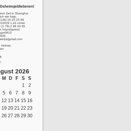
r Daheimgebliebenen!
ner Zeit in Shanghai
ich wie folgt:
(138) 18 25 25 96
010029 1,43 ct/min
 (1 78) 2 98 44 95
n Inlandspreis)
inger0815
-836
aler[at]gmail.com
e Heimat,
ian
n
n
gust 2026
M
D
F
S
S
1
2
5
6
7
8
9
12
13
14
15
16
8
19
20
21
22
23
5
26
27
28
29
30