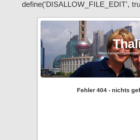
define('DISALLOW_FILE_EDIT', tr
Thal
Mein Auslandssemester a
Fehler 404 - nichts g