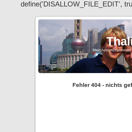
define('DISALLOW_FILE_EDIT', tr
Thal
Mein Auslandssemester a
Fehler 404 - nichts g