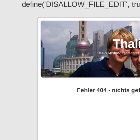
define('DISALLOW_FILE_EDIT', tr
Thal
Mein Auslandssemester a
Fehler 404 - nichts g