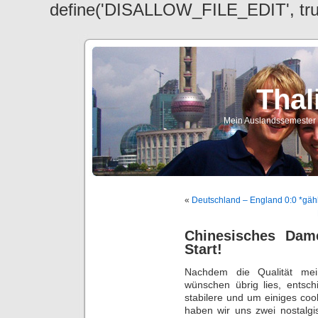
define('DISALLOW_FILE_EDIT', tr
Thal
Mein Auslandssemester a
«
Deutschland – England 0:0 *gä
Chinesisches Da
Start!
Nachdem die Qualität mei
wünschen übrig lies, entsch
stabilere und um einiges coo
haben wir uns zwei nostalgi