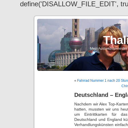
define('DISALLOW_FILE_EDIT', tr
Thal
Mein Auslandssemester a
«
Fahrrad Nummer 1 nach 20 Stunde
Chi
Deutschland – Engl
Nachdem wir Alex Top-Karte
hatten, mussten wir uns heu
um Eintrittkarten für da
Deutschland und England küm
Verhandlungskünsten einfac