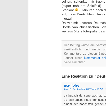
sollten, schenkte mir irgen
(super nah am Spielfeld) 
Stadion!
5 Minuten nach d
auf, dass Deutschland heute i
hierzu!
Da wir mit unseren Deutsch
Horde von chinesischen Sch
weitaus öfters fotografiert a
Der Beitrag wurde am Samst
veröffentlicht und wurde u
Kommentare zu diesen Eintr
kannst einen
Kommentar sch
Seite einrichten.
Eine Reaktion zu “Deut
axel foley
Am 16. September 2007 um 10:52 U
ey thupa, is der seppl auch auf 
du dich ausm staub gemacht h
einem der hoechsten gebaeude