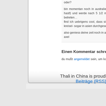
oder?
bin momentan noch in australie
hast!) und werde nach 5 1/2 
betreten…
find ich uebrigens cool, dass s
kreisel- sogar in asien durchgese
also geniess deine zeit noch in 
axel
Einen Kommentar schr
du mußt
angemeldet
sein, um k
Thali in China is prou
Beiträge (RSS